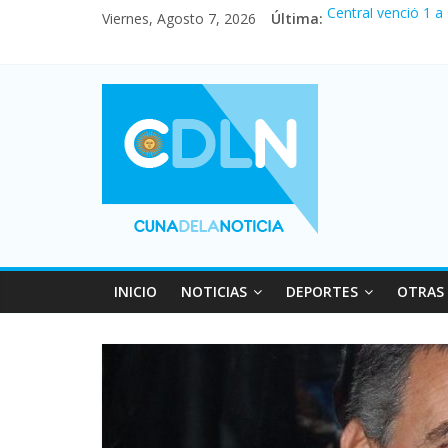
Viernes, Agosto 7, 2026
Última:
Central venció 1 a
La morosidad alca
Desde que asumió M
Vacaciones de invi
Fuerte caída de la
INICIO
NOTICIAS
DEPORTES
OTRAS 