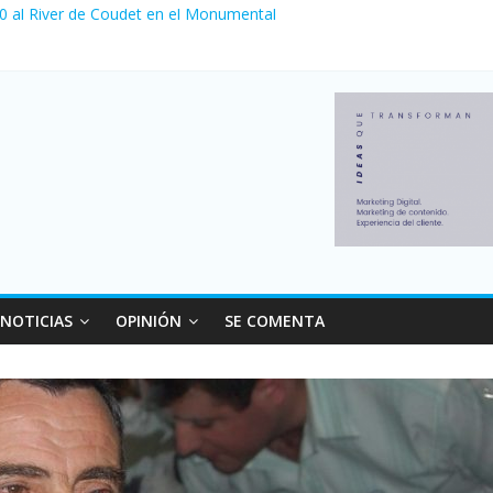
 0 al River de Coudet en el Monumental
nzó su nivel más alto en dos décadas y ya afecta a 400 mil deudores
ilei cerraron 41.000 kioscos: el sector denuncia crisis como en 200
erno con más movimiento y consumo turístico: 4,6 millones de perso
 venta de autos usados en julio: bajó un 12,6% interanual
NOTICIAS
OPINIÓN
SE COMENTA