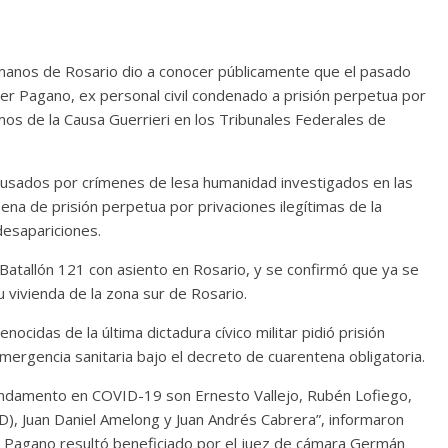
nos de Rosario dio a conocer públicamente que el pasado
alter Pagano, ex personal civil condenado a prisión perpetua por
mos de la Causa Guerrieri en los Tribunales Federales de
cusados por crímenes de lesa humanidad investigados en las
 pena de prisión perpetua por privaciones ilegítimas de la
desapariciones.
Batallón 121 con asiento en Rosario, y se confirmó que ya se
u vivienda de la zona sur de Rosario.
nocidas de la última dictadura cívico militar pidió prisión
 emergencia sanitaria bajo el decreto de cuarentena obligatoria.
n fundamento en COVID-19 son Ernesto Vallejo, Rubén Lofiego,
), Juan Daniel Amelong y Juan Andrés Cabrera”, informaron
, Pagano resultó beneficiado por el juez de cámara Germán