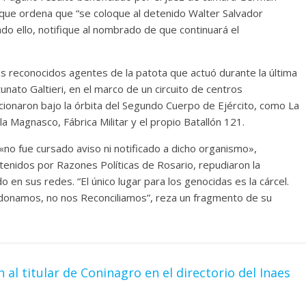
a que ordena que “se coloque al detenido Walter Salvador
cado ello, notifique al nombrado de que continuará el
más reconocidos agentes de la patota que actuó durante la última
nato Galtieri, en el marco de un circuito de centros
cionaron bajo la órbita del Segundo Cuerpo de Ejército, como La
a Magnasco, Fábrica Militar y el propio Batallón 121.
no fue cursado aviso ni notificado a dicho organismo»,
enidos por Razones Políticas de Rosario, repudiaron la
 en sus redes. “El único lugar para los genocidas es la cárcel.
rdonamos, no nos Reconciliamos”, reza un fragmento de su
al titular de Coninagro en el directorio del Inaes