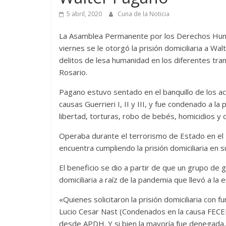
5 abril, 2020
Cuna de la Noticia
La Asamblea Permanente por los Derechos Huma
viernes se le otorgó la prisión domiciliaria a W
delitos de lesa humanidad en los diferentes tra
Rosario.
Pagano estuvo sentado en el banquillo de los a
causas Guerrieri I, II y III, y fue condenado a la
libertad, torturas, robo de bebés, homicidios y 
Operaba durante el terrorismo de Estado en el 
encuentra cumpliendo la prisión domiciliaria en s
El beneficio se dio a partir de que un grupo de ge
domiciliaria a raíz de la pandemia que llevó a la
«Quienes solicitaron la prisión domiciliaria co
Lucio Cesar Nast (Condenados en la causa FECED
desde APDH. Y si bien la mayoría fue denegada