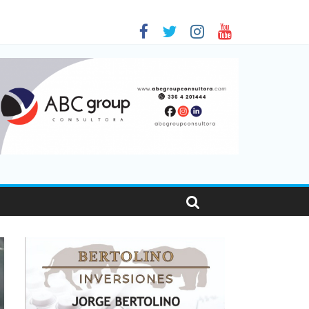
 en Santa Fe
1
nas viajaron por el país, un 5,9% más que en 2025