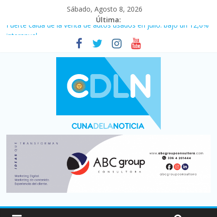
Sábado, Agosto 8, 2026
Última:
Fuerte caída de la venta de autos usados en julio: bajó un 12,6%
interanual
Central venció 1 a 0 al River de Coudet en el Monumental
La morosidad alcanzó su nivel más alto en dos décadas y ya
afecta a 400 mil deudores en Santa Fe
Desde que asumió Milei cerraron 41.000 kioscos: el sector
denuncia crisis como en 2001
Vacaciones de invierno con más movimiento y consumo
turístico: 4,6 millones de personas viajaron por el país, un 5,9%
más que en 2025