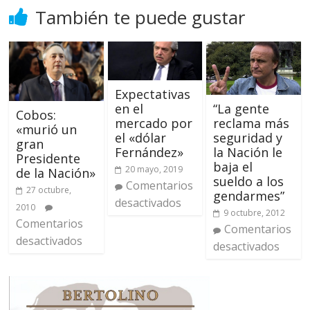
También te puede gustar
Expectativas
en el
“La gente
Cobos:
mercado por
reclama más
«murió un
el «dólar
seguridad y
gran
Fernández»
la Nación le
Presidente
baja el
20 mayo, 2019
de la Nación»
sueldo a los
Comentarios
27 octubre,
gendarmes”
desactivados
2010
9 octubre, 2012
Comentarios
Comentarios
desactivados
desactivados