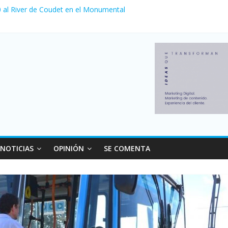
 0 al River de Coudet en el Monumental
zó su nivel más alto en dos décadas y ya afecta a 400 mil deudores 
ilei cerraron 41.000 kioscos: el sector denuncia crisis como en 2001
erno con más movimiento y consumo turístico: 4,6 millones de person
venta de autos usados en julio: bajó un 12,6% interanual
NOTICIAS
OPINIÓN
SE COMENTA