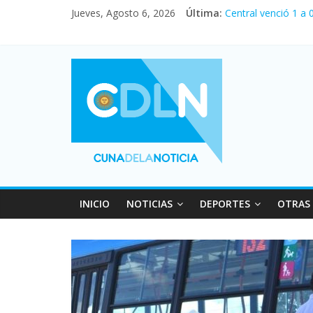
Jueves, Agosto 6, 2026
Última:
Central venció 1 a
La morosidad alcan
Desde que asumió M
Vacaciones de invi
Fuerte caída de la 
INICIO
NOTICIAS
DEPORTES
OTRAS 