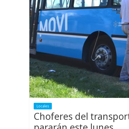
Locales
Choferes del transpor
pararán este lunes