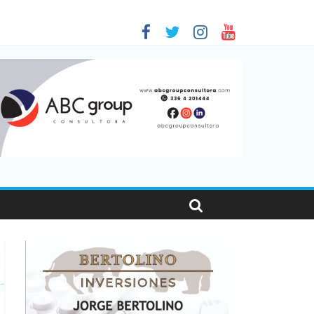
en Santa Fe
as viajaron por el país, un 5,9% más que en 2025