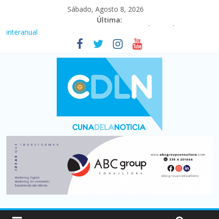
Sábado, Agosto 8, 2026
Última:
Fuerte caída de la venta de autos usados en julio: bajó un 12,6%
interanual
Central venció 1 a 0 al River de Coudet en el Monumental
La morosidad alcanzó su nivel más alto en dos décadas y ya
afecta a 400 mil deudores en Santa Fe
Desde que asumió Milei cerraron 41.000 kioscos: el sector
denuncia crisis como en 2001
Vacaciones de invierno con más movimiento y consumo
turístico: 4,6 millones de personas viajaron por el país, un 5,9%
más que en 2025