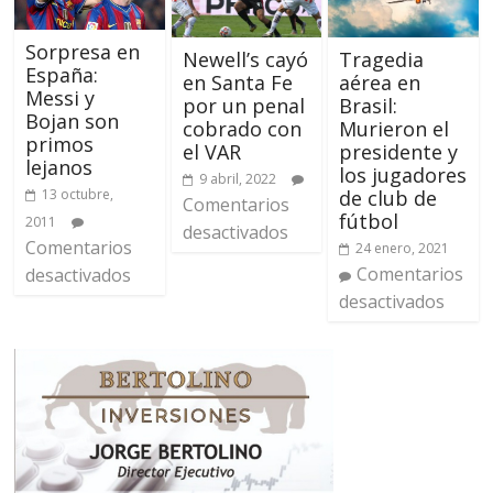
Sorpresa en
Newell’s cayó
Tragedia
España:
en Santa Fe
aérea en
Messi y
por un penal
Brasil:
Bojan son
cobrado con
Murieron el
primos
el VAR
presidente y
lejanos
los jugadores
9 abril, 2022
13 octubre,
de club de
Comentarios
fútbol
2011
desactivados
Comentarios
24 enero, 2021
Comentarios
desactivados
desactivados