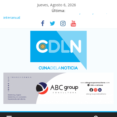
Jueves, Agosto 6, 2026
Última:
Fuerte caída de la venta de autos usados en julio: bajó un 12,6%
interanual
Central venció 1 a 0 al River de Coudet en el Monumental
La morosidad alcanzó su nivel más alto en dos décadas y ya
afecta a 400 mil deudores en Santa Fe
Desde que asumió Milei cerraron 41.000 kioscos: el sector
denuncia crisis como en 2001
Vacaciones de invierno con más movimiento y consumo
turístico: 4,6 millones de personas viajaron por el país, un 5,9%
más que en 2025