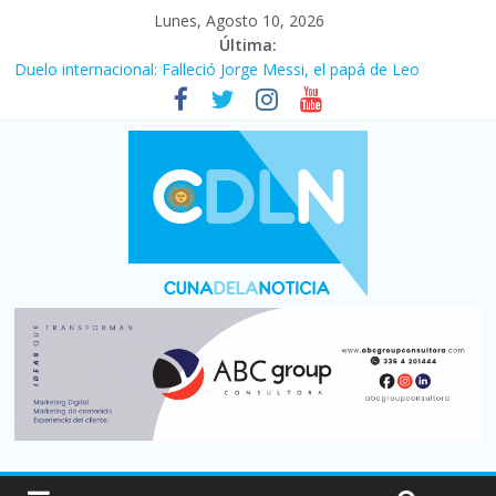
Lunes, Agosto 10, 2026
Última:
La construcción cayó 4,1% en junio y registró su cuarta baja del
año
Duelo internacional: Falleció Jorge Messi, el papá de Leo
El consumo sigue frenado: las ventas minoristas cayeron 3,8 en
julio y acumulan siete meses en baja
Newell’s cayó 2 a 1 ante Defensa y Justicia en Florencio Varela
por la cuarta fecha del Clausura
El agro argentino logró un récord histórico de exportaciones en
el primer semestre de 2026