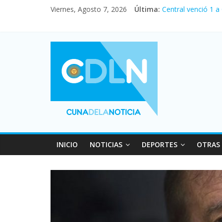
Fuerte caída de la
Viernes, Agosto 7, 2026
Última:
Central venció 1 a
La morosidad alca
Desde que asumió M
Vacaciones de invi
INICIO
NOTICIAS
DEPORTES
OTRAS 