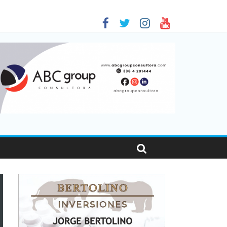
 en Santa Fe
1
nas viajaron por el país, un 5,9% más que en 2025