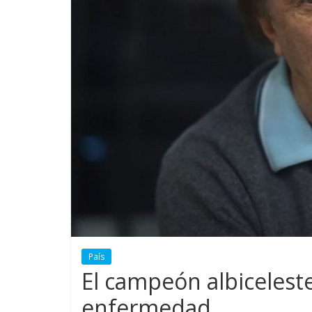
País
El campeón albiceleste,
enfermedad