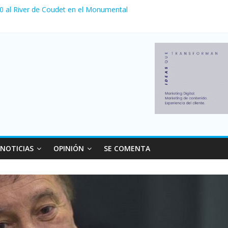
 venta de autos usados en julio: bajó un 12,6% interanual
 0 al River de Coudet en el Monumental
nzó su nivel más alto en dos décadas y ya afecta a 400 mil deudores
ilei cerraron 41.000 kioscos: el sector denuncia crisis como en 200
erno con más movimiento y consumo turístico: 4,6 millones de perso
NOTICIAS
OPINIÓN
SE COMENTA