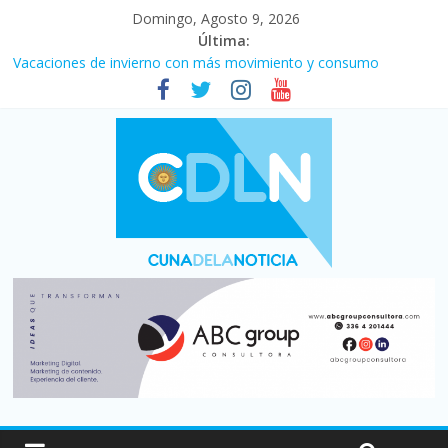
Domingo, Agosto 9, 2026
Última:
Desde que asumió Milei cerraron 41.000 kioscos: el sector
denuncia crisis como en 2001
Vacaciones de invierno con más movimiento y consumo
turístico: 4,6 millones de personas viajaron por el país, un 5,9%
más que en 2025
Fuerte caída de la venta de autos usados en julio: bajó un 12,6%
interanual
Central venció 1 a 0 al River de Coudet en el Monumental
La morosidad alcanzó su nivel más alto en dos décadas y ya
afecta a 400 mil deudores en Santa Fe