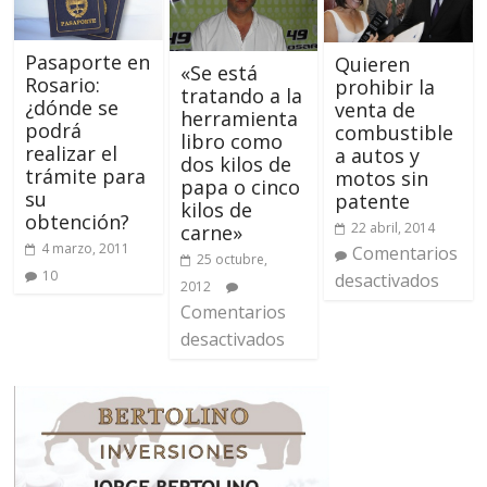
Pasaporte en
Quieren
«Se está
Rosario:
prohibir la
tratando a la
¿dónde se
venta de
herramienta
podrá
combustible
libro como
realizar el
a autos y
dos kilos de
trámite para
motos sin
papa o cinco
su
patente
kilos de
obtención?
22 abril, 2014
carne»
4 marzo, 2011
Comentarios
25 octubre,
10
desactivados
2012
Comentarios
desactivados