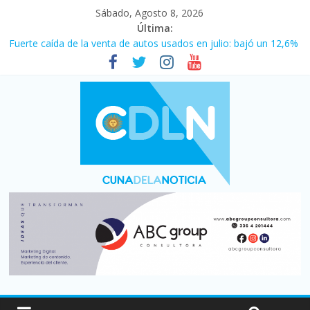
Sábado, Agosto 8, 2026
Última:
Fuerte caída de la venta de autos usados en julio: bajó un 12,6%
interanual
Central venció 1 a 0 al River de Coudet en el Monumental
La morosidad alcanzó su nivel más alto en dos décadas y ya
afecta a 400 mil deudores en Santa Fe
Desde que asumió Milei cerraron 41.000 kioscos: el sector
denuncia crisis como en 2001
Vacaciones de invierno con más movimiento y consumo
turístico: 4,6 millones de personas viajaron por el país, un 5,9%
más que en 2025