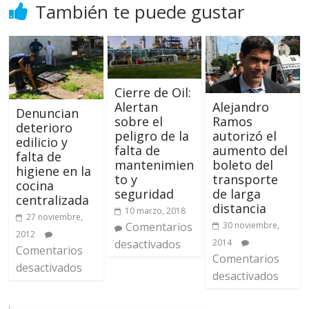
También te puede gustar
Cierre de Oil:
Alertan
Alejandro
Denuncian
sobre el
Ramos
deterioro
peligro de la
autorizó el
edilicio y
falta de
aumento del
falta de
mantenimien
boleto del
higiene en la
to y
transporte
cocina
seguridad
de larga
centralizada
distancia
10 marzo, 2018
27 noviembre,
Comentarios
30 noviembre,
2012
desactivados
2014
Comentarios
Comentarios
desactivados
desactivados