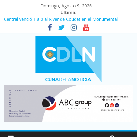
Domingo, Agosto 9, 2026
Última:
Central venció 1 a 0 al River de Coudet en el Monumental
La morosidad alcanzó su nivel más alto en dos décadas y ya
afecta a 400 mil deudores en Santa Fe
Desde que asumió Milei cerraron 41.000 kioscos: el sector
denuncia crisis como en 2001
Vacaciones de invierno con más movimiento y consumo
turístico: 4,6 millones de personas viajaron por el país, un 5,9%
más que en 2025
Fuerte caída de la venta de autos usados en julio: bajó un 12,6%
interanual