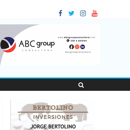
sonas viajaron por el país, un 5,9% más que en 2025
e 2026
es en Santa Fe
001