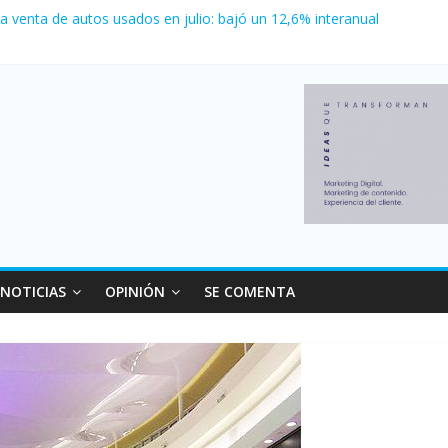
nvierno con más movimiento y consumo turístico: 4,6 millones de per
la venta de autos usados en julio: bajó un 12,6% interanual
o logró un récord histórico de exportaciones en el primer semestre d
canzó su nivel más alto en dos décadas y ya afecta a 400 mil deudor
 Milei cerraron 41.000 kioscos: el sector denuncia crisis como en 2
NOTICIAS
OPINIÓN
SE COMENTA