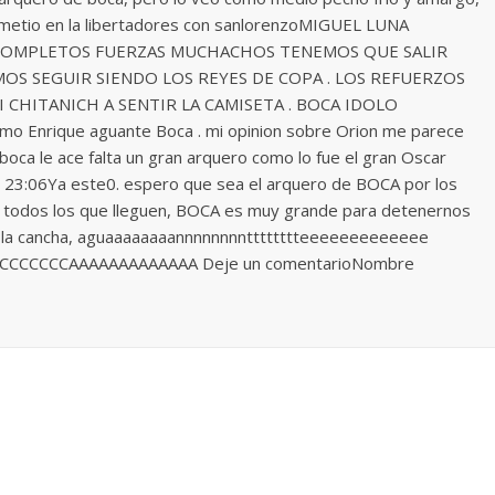
metio en la libertadores con sanlorenzoMIGUEL LUNA
 COMPLETOS FUERZAS MUCHACHOS TENEMOS QUE SALIR
S SEGUIR SIENDO LOS REYES DE COPA . LOS REFUERZOS
 CHITANICH A SENTIR LA CAMISETA . BOCA IDOLO
 Enrique aguante Boca . mi opinion sobre Orion me parece
boca le ace falta un gran arquero como lo fue el gran Oscar
23:06Ya este0. espero que sea el arquero de BOCA por los
 y todos los que lleguen, BOCA es muy grande para detenernos
a la cancha, aguaaaaaaaannnnnnnntttttttteeeeeeeeeeeee
CCAAAAAAAAAAAAA Deje un comentarioNombre