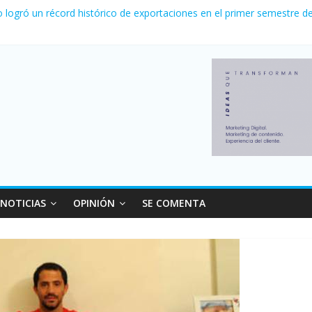
la venta de autos usados en julio: bajó un 12,6% interanual
o logró un récord histórico de exportaciones en el primer semestre d
canzó su nivel más alto en dos décadas y ya afecta a 400 mil deudor
 Milei cerraron 41.000 kioscos: el sector denuncia crisis como en 2
nvierno con más movimiento y consumo turístico: 4,6 millones de per
NOTICIAS
OPINIÓN
SE COMENTA