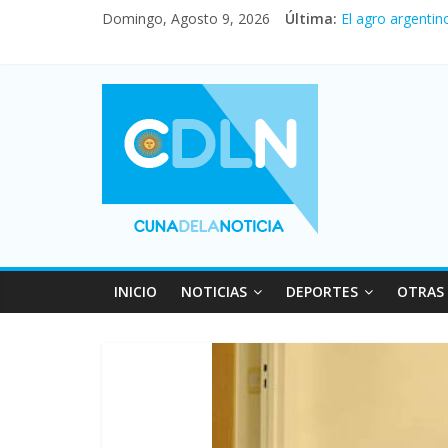
Domingo, Agosto 9, 2026
Última:
Fuerte caída de 
El agro argentin
La morosidad al
Desde que asumió
Vacaciones de i
INICIO
NOTICIAS
DEPORTES
OTRAS 