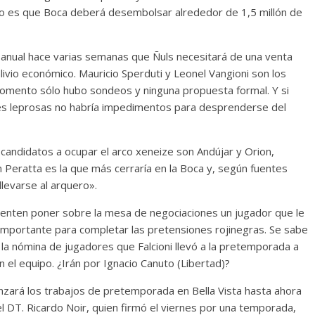
o es que Boca deberá desembolsar alrededor de 1,5 millón de
anual hace varias semanas que Ñuls necesitará de una venta
alivio económico. Mauricio Sperduti y Leonel Vangioni son los
 momento sólo hubo sondeos y ninguna propuesta formal. Y si
nes leprosas no habría impedimentos para desprenderse del
andidatos a ocupar el arco xeneize son Andújar y Orion,
n Peratta es la que más cerraría en la Boca y, según fuentes
llevarse al arquero».
tenten poner sobre la mesa de negociaciones un jugador que le
 importante para completar las pretensiones rojinegras. Se sabe
 la nómina de jugadores que Falcioni llevó a la pretemporada a
en el equipo. ¿Irán por Ignacio Canuto (Libertad)?
menzará los trabajos de pretemporada en Bella Vista hasta ahora
 el DT. Ricardo Noir, quien firmó el viernes por una temporada,