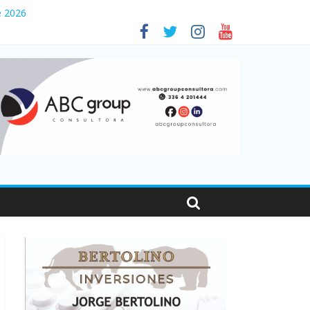
e 2026
es en Santa Fe
001
sonas viajaron por el país, un 5,9% más que en 2025