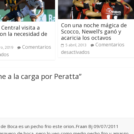
Con una noche mágica de
 Central visita a
Scocco, Newell’s ganó y
on la necesidad de
acaricia los octavos
Comentarios
5 abril, 2013
Comentarios
ro, 2019
desactivados
ados
ne a la carga por Peratta
”
o de Boca es un pecho frio este orion..Fraan Bj 09/07/2011
l arquero de boca, pero lo veo como medio pecho frio y amargo,