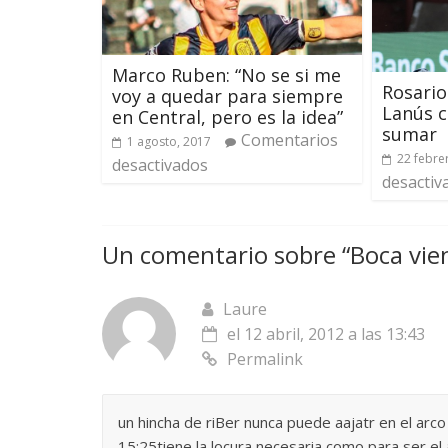
Marco Ruben: “No se si me
Rosario
voy a quedar para siempre
Lanús c
en Central, pero es la idea”
sumar
Comentarios
1 agosto, 2017
22 febre
desactivados
desactiv
Un comentario sobre “
Boca vie
Laure
el 12 abril, 2012 a las 13:43
Permalink
un hincha de riBer nunca puede aajatr en el arc
15:25tiene la locura necesaria como para ser e