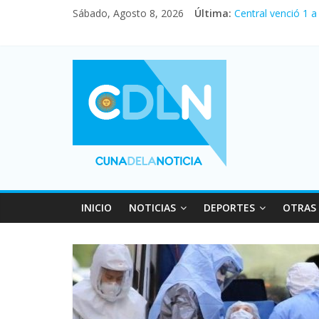
Sábado, Agosto 8, 2026
Última:
Fuerte caída de la
Central venció 1 
La morosidad alca
Desde que asumió 
Vacaciones de inv
INICIO
NOTICIAS
DEPORTES
OTRAS 