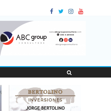
 en Santa Fe
01
nas viajaron por el país, un 5,9% más que en 2025