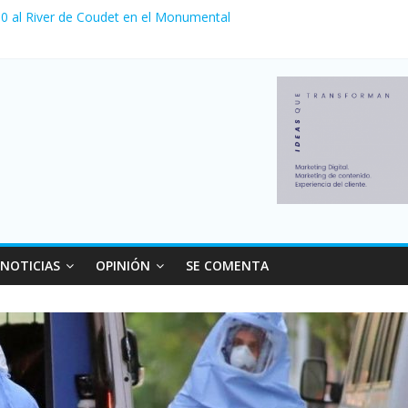
 venta de autos usados en julio: bajó un 12,6% interanual
a 0 al River de Coudet en el Monumental
nzó su nivel más alto en dos décadas y ya afecta a 400 mil deudores
Milei cerraron 41.000 kioscos: el sector denuncia crisis como en 20
ierno con más movimiento y consumo turístico: 4,6 millones de perso
NOTICIAS
OPINIÓN
SE COMENTA