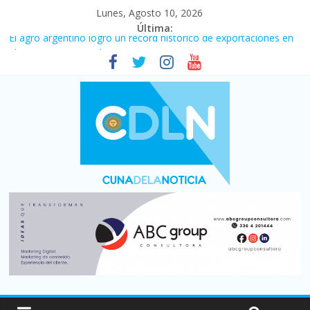
Lunes, Agosto 10, 2026
Última:
El agro argentino logró un récord histórico de exportaciones en
el primer semestre de 2026
La construcción cayó 4,1% en junio y registró su cuarta baja del
año
El consumo sigue frenado: las ventas minoristas cayeron 3,8 en
julio y acumulan siete meses en baja
Newell’s cayó 2 a 1 ante Defensa y Justicia en Florencio Varela
por la cuarta fecha del Clausura
Milei y los errores no forzados