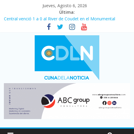
Jueves, Agosto 6, 2026
Última:
Central venció 1 a 0 al River de Coudet en el Monumental
La morosidad alcanzó su nivel más alto en dos décadas y ya
afecta a 400 mil deudores en Santa Fe
Desde que asumió Milei cerraron 41.000 kioscos: el sector
denuncia crisis como en 2001
Vacaciones de invierno con más movimiento y consumo
turístico: 4,6 millones de personas viajaron por el país, un 5,9%
más que en 2025
Fuerte caída de la venta de autos usados en julio: bajó un 12,6%
interanual