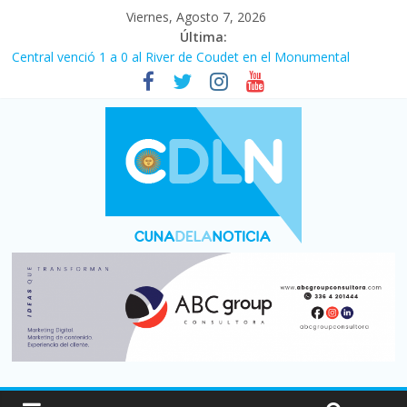
Viernes, Agosto 7, 2026
Última:
Central venció 1 a 0 al River de Coudet en el Monumental
La morosidad alcanzó su nivel más alto en dos décadas y ya
afecta a 400 mil deudores en Santa Fe
Desde que asumió Milei cerraron 41.000 kioscos: el sector
denuncia crisis como en 2001
Vacaciones de invierno con más movimiento y consumo
turístico: 4,6 millones de personas viajaron por el país, un 5,9%
más que en 2025
Fuerte caída de la venta de autos usados en julio: bajó un 12,6%
interanual