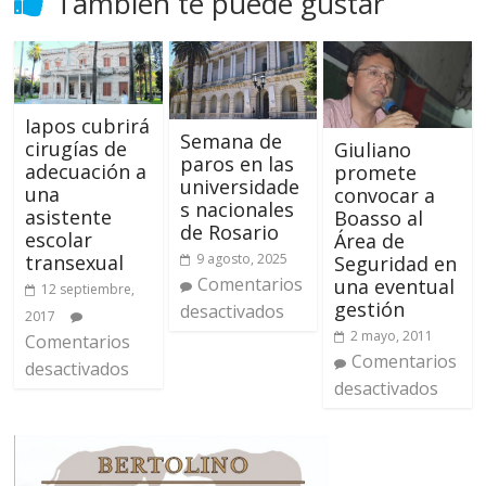
También te puede gustar
Iapos cubrirá
Semana de
cirugías de
Giuliano
paros en las
adecuación a
promete
universidade
una
convocar a
s nacionales
asistente
Boasso al
de Rosario
escolar
Área de
transexual
9 agosto, 2025
Seguridad en
Comentarios
una eventual
12 septiembre,
gestión
desactivados
2017
2 mayo, 2011
Comentarios
Comentarios
desactivados
desactivados