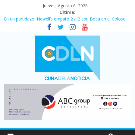
Jueves, Agosto 6, 2026
Última:
En un partidazo, Newell’s empató 2 a 2 con Boca en el Coloso
del Parque
Vacaciones de invierno con más movimiento y consumo
turístico: 4,6 millones de personas viajaron por el país, un 5,9%
más que en 2025
Fuerte caída de la venta de autos usados en julio: bajó un 12,6%
interanual
Central venció 1 a 0 al River de Coudet en el Monumental
Pullaro mejora sus relaciones con el Gobierno nacional