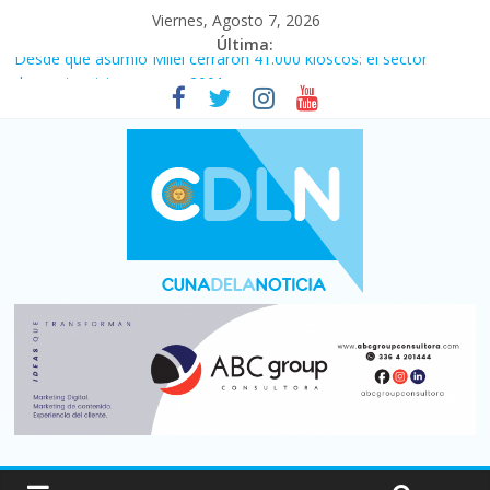
Viernes, Agosto 7, 2026
Última:
Desde que asumió Milei cerraron 41.000 kioscos: el sector
denuncia crisis como en 2001
Vacaciones de invierno con más movimiento y consumo
turístico: 4,6 millones de personas viajaron por el país, un 5,9%
más que en 2025
Fuerte caída de la venta de autos usados en julio: bajó un 12,6%
interanual
Central venció 1 a 0 al River de Coudet en el Monumental
La morosidad alcanzó su nivel más alto en dos décadas y ya
afecta a 400 mil deudores en Santa Fe