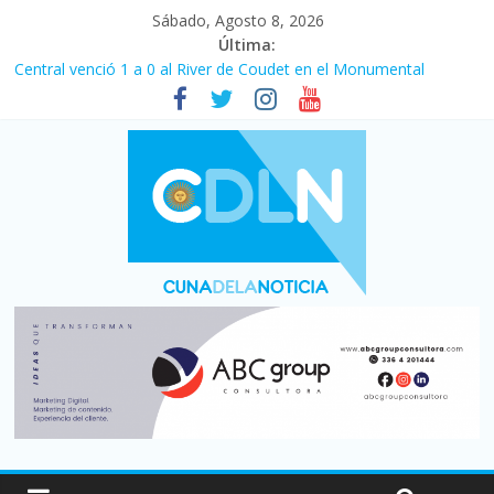
Sábado, Agosto 8, 2026
Última:
Central venció 1 a 0 al River de Coudet en el Monumental
La morosidad alcanzó su nivel más alto en dos décadas y ya
afecta a 400 mil deudores en Santa Fe
Desde que asumió Milei cerraron 41.000 kioscos: el sector
denuncia crisis como en 2001
Vacaciones de invierno con más movimiento y consumo
turístico: 4,6 millones de personas viajaron por el país, un 5,9%
más que en 2025
Fuerte caída de la venta de autos usados en julio: bajó un 12,6%
interanual