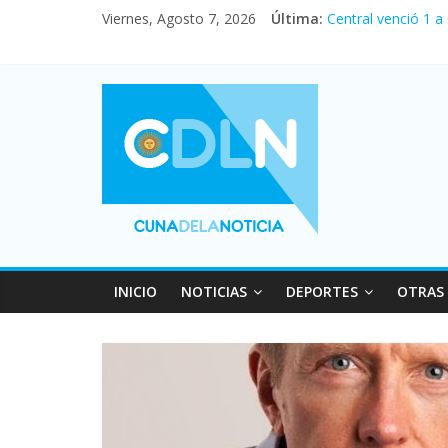
Viernes, Agosto 7, 2026
Última:
Fuerte caída de la
Central venció 1 a
La morosidad alca
Desde que asumió M
Vacaciones de invi
INICIO
NOTICIAS
DEPORTES
OTRAS 