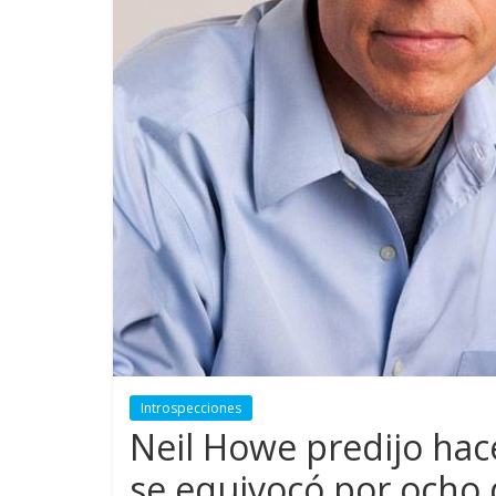
Introspecciones
Neil Howe predijo hace
se equivocó por ocho 