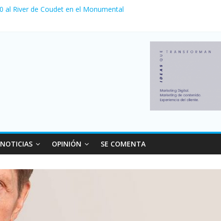
 venta de autos usados en julio: bajó un 12,6% interanual
 0 al River de Coudet en el Monumental
nzó su nivel más alto en dos décadas y ya afecta a 400 mil deudores
ilei cerraron 41.000 kioscos: el sector denuncia crisis como en 200
erno con más movimiento y consumo turístico: 4,6 millones de perso
NOTICIAS
OPINIÓN
SE COMENTA