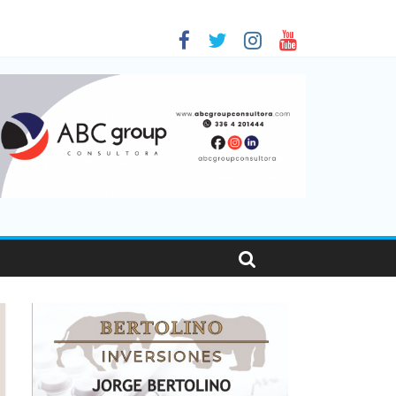
 en Santa Fe
1
nas viajaron por el país, un 5,9% más que en 2025