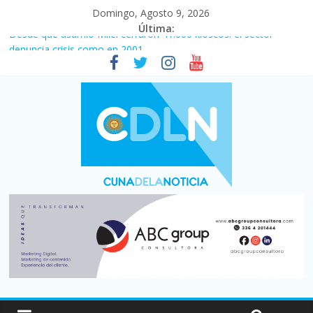
Domingo, Agosto 9, 2026
Última:
Desde que asumió Milei cerraron 41.000 kioscos: el sector
denuncia crisis como en 2001
Vacaciones de invierno con más movimiento y consumo
turístico: 4,6 millones de personas viajaron por el país, un 5,9%
más que en 2025
El agro argentino logró un récord histórico de exportaciones en
el primer semestre de 2026
Duelo internacional: Falleció Jorge Messi, el papá de Leo
La morosidad alcanzó su nivel más alto en dos décadas y ya
afecta a 400 mil deudores en Santa Fe