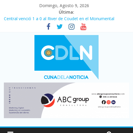
Domingo, Agosto 9, 2026
Última:
Central venció 1 a 0 al River de Coudet en el Monumental
La morosidad alcanzó su nivel más alto en dos décadas y ya
afecta a 400 mil deudores en Santa Fe
Desde que asumió Milei cerraron 41.000 kioscos: el sector
denuncia crisis como en 2001
Vacaciones de invierno con más movimiento y consumo
turístico: 4,6 millones de personas viajaron por el país, un 5,9%
más que en 2025
Fuerte caída de la venta de autos usados en julio: bajó un 12,6%
interanual