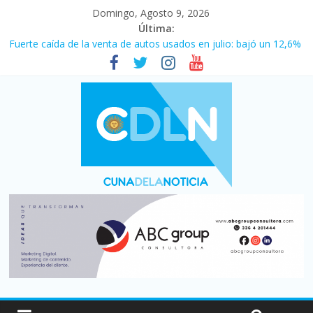
Domingo, Agosto 9, 2026
Última:
Fuerte caída de la venta de autos usados en julio: bajó un 12,6%
interanual
Central venció 1 a 0 al River de Coudet en el Monumental
La morosidad alcanzó su nivel más alto en dos décadas y ya
afecta a 400 mil deudores en Santa Fe
Desde que asumió Milei cerraron 41.000 kioscos: el sector
denuncia crisis como en 2001
Vacaciones de invierno con más movimiento y consumo
turístico: 4,6 millones de personas viajaron por el país, un 5,9%
más que en 2025