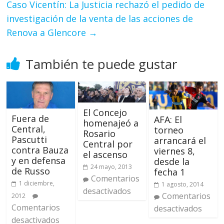
Caso Vicentín: La Justicia rechazó el pedido de
investigación de la venta de las acciones de
Renova a Glencore
→
También te puede gustar
El Concejo
Fuera de
AFA: El
homenajeó a
Central,
torneo
Rosario
Pascutti
arrancará el
Central por
contra Bauza
viernes 8,
el ascenso
y en defensa
desde la
24 mayo, 2013
de Russo
fecha 1
Comentarios
1 diciembre,
1 agosto, 2014
desactivados
Comentarios
2012
Comentarios
desactivados
desactivados