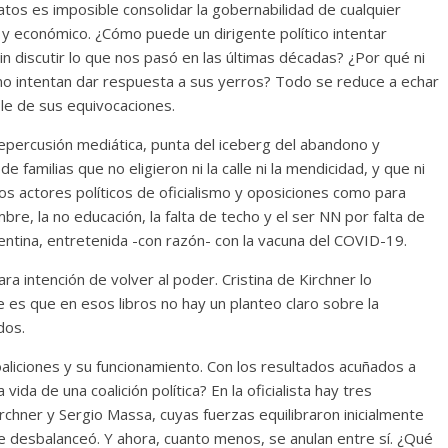
os es imposible consolidar la gobernabilidad de cualquier
al y económico. ¿Cómo puede un dirigente político intentar
sin discutir lo que nos pasó en las últimas décadas? ¿Por qué ni
, no intentan dar respuesta a sus yerros? Todo se reduce a echar
ble de sus equivocaciones.
repercusión mediática, punta del iceberg del abandono y
 familias que no eligieron ni la calle ni la mendicidad, y que ni
s actores políticos de oficialismo y oposiciones como para
e, la no educación, la falta de techo y el ser NN por falta de
gentina, entretenida -con razón- con la vacuna del COVID-19.
ra intención de volver al poder. Cristina de Kirchner lo
e es que en esos libros no hay un planteo claro sobre la
dos.
oaliciones y su funcionamiento. Con los resultados acuñados a
vida de una coalición política? En la oficialista hay tres
rchner y Sergio Massa, cuyas fuerzas equilibraron inicialmente
se desbalanceó. Y ahora, cuanto menos, se anulan entre sí. ¿Qué