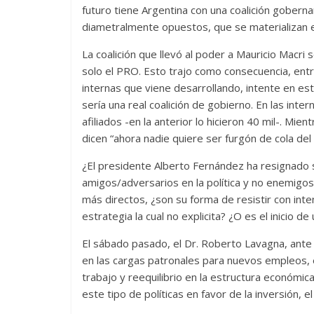
futuro tiene Argentina con una coalición gober
diametralmente opuestos, que se materializan e
La coalición que llevó al poder a Mauricio Macri s
solo el PRO. Esto trajo como consecuencia, entre
internas que viene desarrollando, intente en es
sería una real coalición de gobierno. En las int
afiliados -en la anterior lo hicieron 40 mil-. Mi
dicen “ahora nadie quiere ser furgón de cola del
¿El presidente Alberto Fernández ha resignado s
amigos/adversarios en la política y no enemigo
más directos, ¿son su forma de resistir con int
estrategia la cual no explicita? ¿O es el inicio 
El sábado pasado, el Dr. Roberto Lavagna, ante 
en las cargas patronales para nuevos empleos, esc
trabajo y reequilibrio en la estructura económic
este tipo de políticas en favor de la inversión, el 