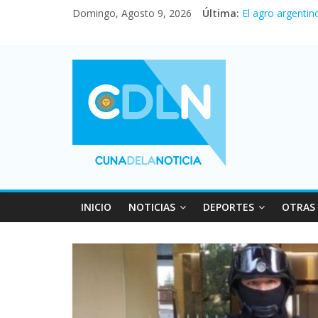
Vacaciones de i
Domingo, Agosto 9, 2026
Última:
El agro argentin
Duelo internacio
La morosidad al
Desde que asumió
INICIO
NOTICIAS
DEPORTES
OTRAS 