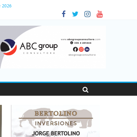
sonas viajaron por el país, un 5,9% más que en 2025
e 2026
es en Santa Fe
001