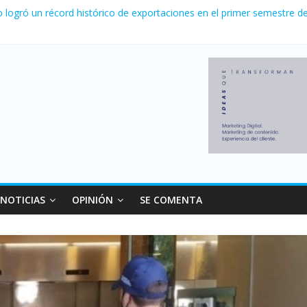
nvierno con más movimiento y consumo turístico: 4,6 millones de per
o logró un récord histórico de exportaciones en el primer semestre d
nal: Falleció Jorge Messi, el papá de Leo
canzó su nivel más alto en dos décadas y ya afecta a 400 mil deudor
 Milei cerraron 41.000 kioscos: el sector denuncia crisis como en 2
NOTICIAS
OPINIÓN
SE COMENTA