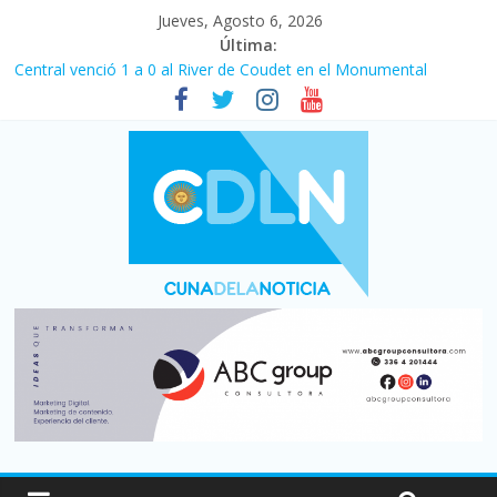
Jueves, Agosto 6, 2026
Última:
Fuerte caída de la venta de autos usados en julio: bajó un 12,6%
interanual
Central venció 1 a 0 al River de Coudet en el Monumental
La morosidad alcanzó su nivel más alto en dos décadas y ya
afecta a 400 mil deudores en Santa Fe
Desde que asumió Milei cerraron 41.000 kioscos: el sector
denuncia crisis como en 2001
Vacaciones de invierno con más movimiento y consumo
turístico: 4,6 millones de personas viajaron por el país, un 5,9%
más que en 2025