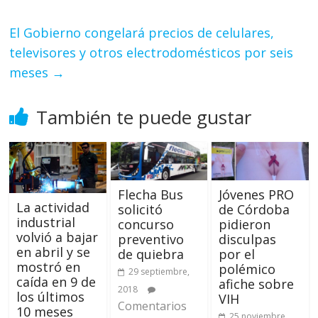
El Gobierno congelará precios de celulares,
televisores y otros electrodomésticos por seis
meses
→
También te puede gustar
Flecha Bus
Jóvenes PRO
La actividad
solicitó
de Córdoba
industrial
concurso
pidieron
volvió a bajar
preventivo
disculpas
en abril y se
de quiebra
por el
mostró en
polémico
29 septiembre,
caída en 9 de
afiche sobre
2018
los últimos
VIH
Comentarios
10 meses
25 noviembre,