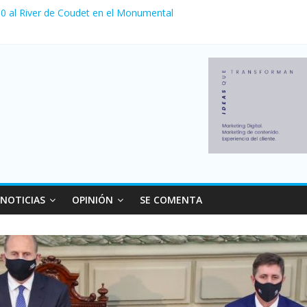
a 0 al River de Coudet en el Monumental
nzó su nivel más alto en dos décadas y ya afecta a 400 mil deudores
Milei cerraron 41.000 kioscos: el sector denuncia crisis como en 20
ierno con más movimiento y consumo turístico: 4,6 millones de perso
 venta de autos usados en julio: bajó un 12,6% interanual
NOTICIAS
OPINIÓN
SE COMENTA