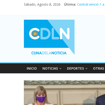
Sábado, Agosto 8, 2026
Última:
Central venció 1 
La morosidad alca
Desde que asumió 
Vacaciones de inv
Fuerte caída de la
INICIO
NOTICIAS
DEPORTES
OTRAS 