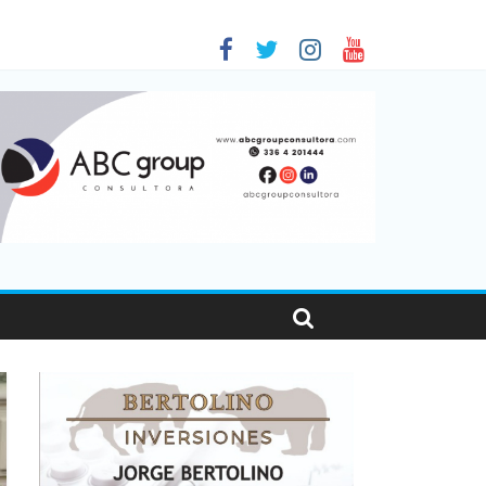
 en Santa Fe
01
nas viajaron por el país, un 5,9% más que en 2025