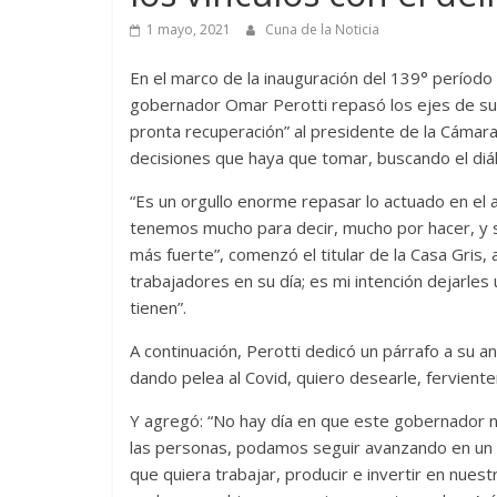
1 mayo, 2021
Cuna de la Noticia
En el marco de la inauguración del 139° período d
gobernador Omar Perotti repasó los ejes de su g
pronta recuperación” al presidente de la Cámara
decisiones que haya que tomar, buscando el diál
“Es un orgullo enorme repasar lo actuado en el 
tenemos mucho para decir, mucho por hacer, y s
más fuerte”, comenzó el titular de la Casa Gris,
trabajadores en su día; es mi intención dejarles
tienen”.
A continuación, Perotti dedicó un párrafo a su an
dando pelea al Covid, quiero desearle, fervient
Y agregó: “No hay día en que este gobernador no
las personas, podamos seguir avanzando en un
que quiera trabajar, producir e invertir en nues