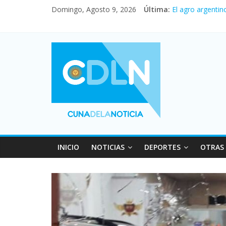
Domingo, Agosto 9, 2026
Última:
Fuerte caída de 
El agro argentin
La morosidad al
Desde que asumió
Vacaciones de i
INICIO
NOTICIAS
DEPORTES
OTRAS 