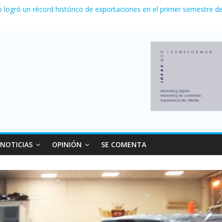
la venta de autos usados en julio: bajó un 12,6% interanual
o logró un récord histórico de exportaciones en el primer semestre d
canzó su nivel más alto en dos décadas y ya afecta a 400 mil deudor
 Milei cerraron 41.000 kioscos: el sector denuncia crisis como en 2
nvierno con más movimiento y consumo turístico: 4,6 millones de per
NOTICIAS
OPINIÓN
SE COMENTA