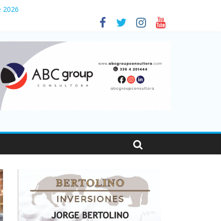
e 2026
es en Santa Fe
001
sonas viajaron por el país, un 5,9% más que en 2025