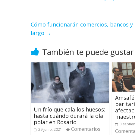
Cómo funcionarán comercios, bancos y se
largo
→
También te puede gustar
Amsafé 
paritar
Un frío que cala los huesos:
afectac
hasta cuándo durará la ola
maestr
polar en Rosario
3 septie
Comentarios
29 junio, 2021
Comentar