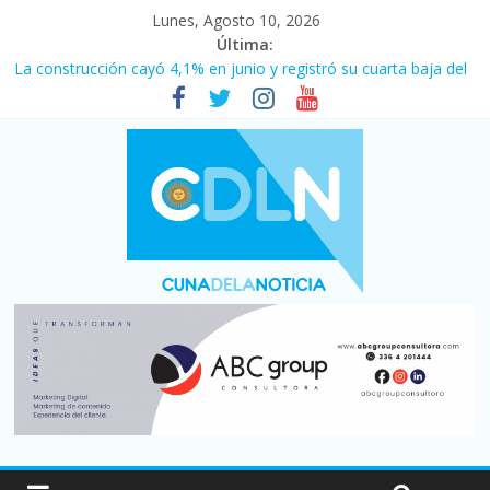
Lunes, Agosto 10, 2026
Última:
La construcción cayó 4,1% en junio y registró su cuarta baja del
año
El consumo sigue frenado: las ventas minoristas cayeron 3,8 en
julio y acumulan siete meses en baja
Newell’s cayó 2 a 1 ante Defensa y Justicia en Florencio Varela
por la cuarta fecha del Clausura
Milei y los errores no forzados
El agro argentino logró un récord histórico de exportaciones en
el primer semestre de 2026