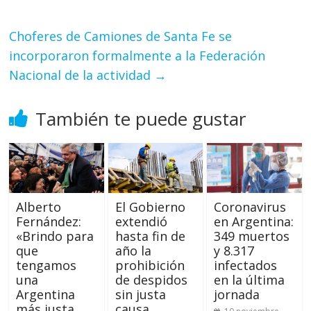
Choferes de Camiones de Santa Fe se
incorporaron formalmente a la Federación
Nacional de la actividad
→
También te puede gustar
Alberto
El Gobierno
Coronavirus
Fernández:
extendió
en Argentina:
«Brindo para
hasta fin de
349 muertos
que
año la
y 8.317
tengamos
prohibición
infectados
una
de despidos
en la última
Argentina
sin justa
jornada
más justa,
causa