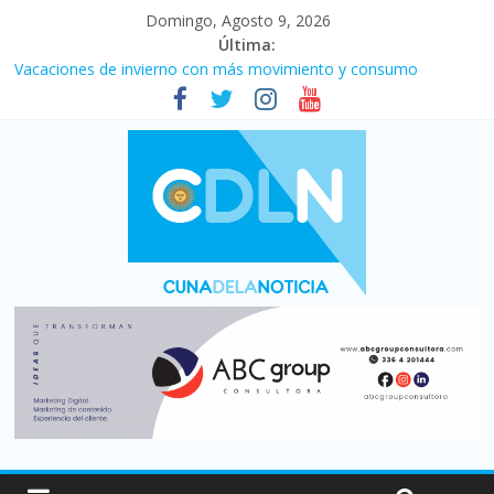
Domingo, Agosto 9, 2026
Última:
Vacaciones de invierno con más movimiento y consumo
turístico: 4,6 millones de personas viajaron por el país, un 5,9%
más que en 2025
Fuerte caída de la venta de autos usados en julio: bajó un 12,6%
interanual
Central venció 1 a 0 al River de Coudet en el Monumental
La morosidad alcanzó su nivel más alto en dos décadas y ya
afecta a 400 mil deudores en Santa Fe
Desde que asumió Milei cerraron 41.000 kioscos: el sector
denuncia crisis como en 2001