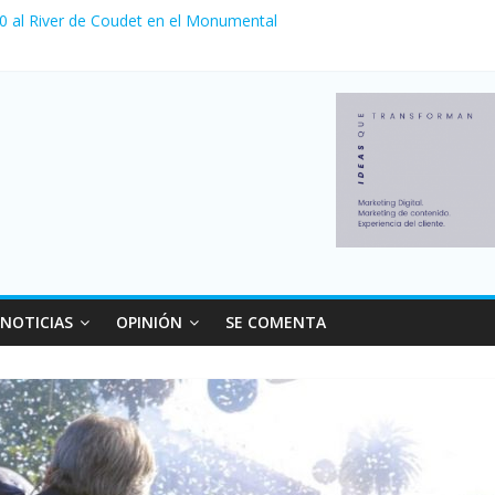
 0 al River de Coudet en el Monumental
nzó su nivel más alto en dos décadas y ya afecta a 400 mil deudores
ilei cerraron 41.000 kioscos: el sector denuncia crisis como en 200
erno con más movimiento y consumo turístico: 4,6 millones de perso
NOTICIAS
OPINIÓN
SE COMENTA