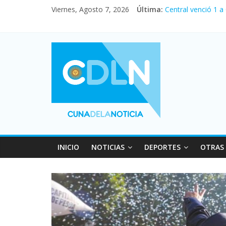
Viernes, Agosto 7, 2026
Última:
Central venció 1 a
La morosidad alca
Desde que asumió M
Vacaciones de invi
INICIO
NOTICIAS
DEPORTES
OTRAS 