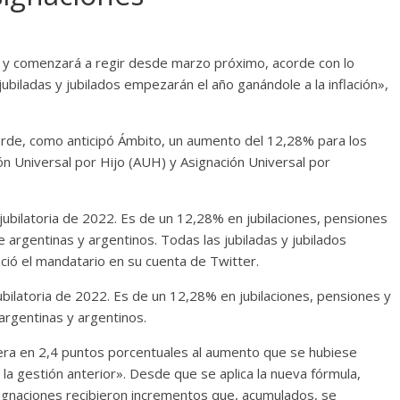
r y comenzará a regir desde marzo próximo, acorde con lo
jubiladas y jubilados empezarán el año ganándole a la inflación»,
arde, como anticipó Ámbito, un aumento del 12,28% para los
ión Universal por Hijo (AUH) y Asignación Universal por
ubilatoria de 2022. Es de un 12,28% en jubilaciones, pensiones
 argentinas y argentinos. Todas las jubiladas y jubilados
nció el mandatario en su cuenta de Twitter.
bilatoria de 2022. Es de un 12,28% en jubilaciones, pensiones y
argentinas y argentinos.
pera en 2,4 puntos porcentuales al aumento que se hubiese
la gestión anterior». Desde que se aplica la nueva fórmula,
signaciones recibieron incrementos que, acumulados, se