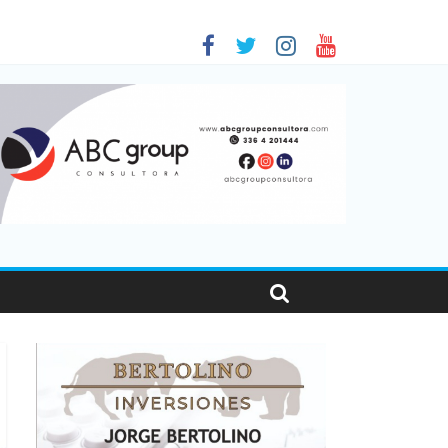
 en Santa Fe
1
nas viajaron por el país, un 5,9% más que en 2025