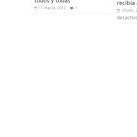
todos y todas
recibía 
11 marzo, 2012
1
24 julio,
desactiv