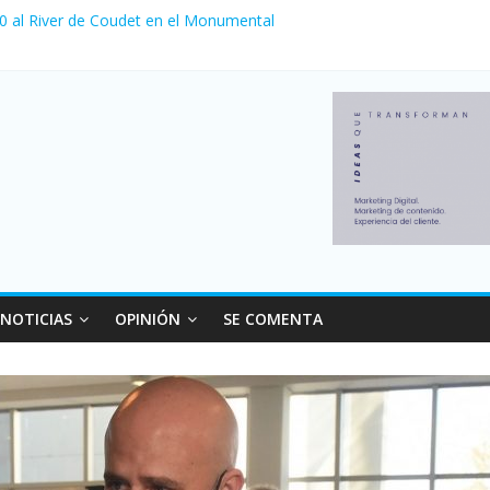
 0 al River de Coudet en el Monumental
nzó su nivel más alto en dos décadas y ya afecta a 400 mil deudores
ilei cerraron 41.000 kioscos: el sector denuncia crisis como en 200
erno con más movimiento y consumo turístico: 4,6 millones de perso
 venta de autos usados en julio: bajó un 12,6% interanual
NOTICIAS
OPINIÓN
SE COMENTA