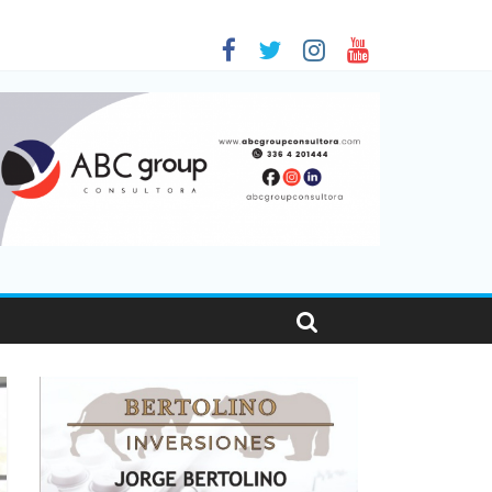
 en Santa Fe
1
nas viajaron por el país, un 5,9% más que en 2025