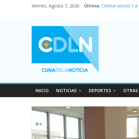
Viernes, Agosto 7, 2026
Última:
Central venció 1 a
La morosidad alca
Desde que asumió M
Vacaciones de invi
Fuerte caída de la
INICIO
NOTICIAS
DEPORTES
OTRAS 