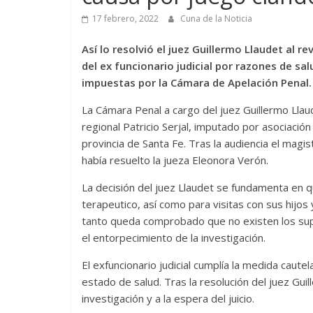
17 febrero, 2022
Cuna de la Noticia
Así lo resolvió el juez Guillermo Llaudet al r
del ex funcionario judicial por razones de sal
impuestas por la Cámara de Apelación Penal.
La Cámara Penal a cargo del juez Guillermo Llaude
regional Patricio Serjal, imputado por asociación 
provincia de Santa Fe. Tras la audiencia el magi
había resuelto la jueza Eleonora Verón.
La decisión del juez Llaudet se fundamenta en q
terapeutico, así como para visitas con sus hijo
tanto queda comprobado que no existen los supu
el entorpecimiento de la investigación.
El exfuncionario judicial cumplía la medida cautel
estado de salud. Tras la resolución del juez Guil
investigación y a la espera del juicio.