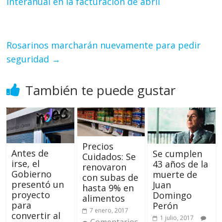
interanual en la facturación de abril
Rosarinos marcharán nuevamente para pedir
seguridad
→
También te puede gustar
Precios
Antes de
Se cumplen
Cuidados: Se
irse, el
43 años de la
renovaron
Gobierno
muerte de
con subas de
presentó un
Juan
hasta 9% en
proyecto
Domingo
alimentos
para
Perón
7 enero, 2017
convertir al
1 julio, 2017
Comentarios