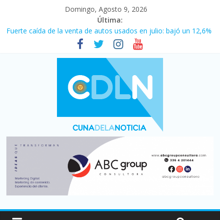
Domingo, Agosto 9, 2026
Última:
Fuerte caída de la venta de autos usados en julio: bajó un 12,6%
interanual
El agro argentino logró un récord histórico de exportaciones en
el primer semestre de 2026
La morosidad alcanzó su nivel más alto en dos décadas y ya
afecta a 400 mil deudores en Santa Fe
Desde que asumió Milei cerraron 41.000 kioscos: el sector
denuncia crisis como en 2001
Vacaciones de invierno con más movimiento y consumo
turístico: 4,6 millones de personas viajaron por el país, un 5,9%
más que en 2025