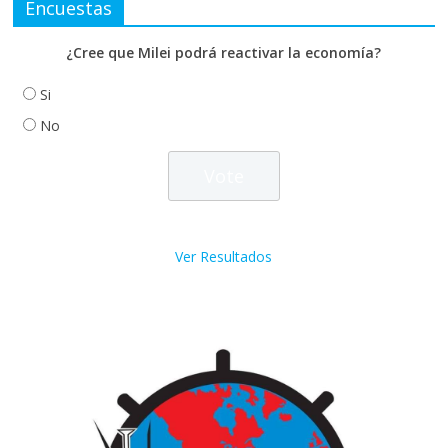
Encuestas
¿Cree que Milei podrá reactivar la economía?
Si
No
Ver Resultados