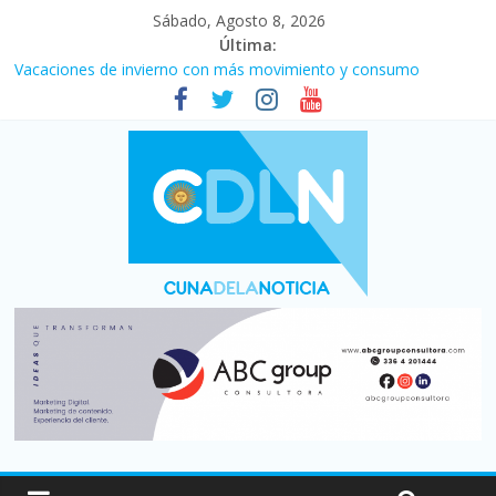
Sábado, Agosto 8, 2026
Última:
Vacaciones de invierno con más movimiento y consumo
turístico: 4,6 millones de personas viajaron por el país, un 5,9%
más que en 2025
Fuerte caída de la venta de autos usados en julio: bajó un 12,6%
interanual
Central venció 1 a 0 al River de Coudet en el Monumental
La morosidad alcanzó su nivel más alto en dos décadas y ya
afecta a 400 mil deudores en Santa Fe
Desde que asumió Milei cerraron 41.000 kioscos: el sector
denuncia crisis como en 2001