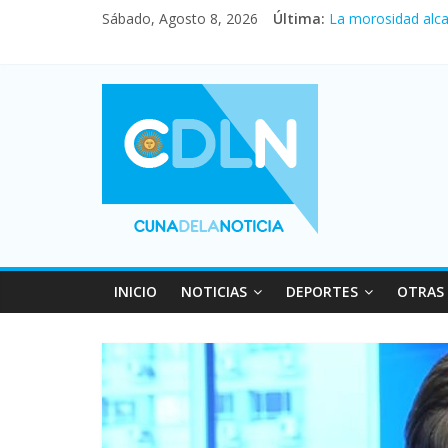
Central venció 1 
Sábado, Agosto 8, 2026
Última:
La morosidad alca
Desde que asumió 
Vacaciones de inv
Fuerte caída de la
INICIO
NOTICIAS
DEPORTES
OTRAS 