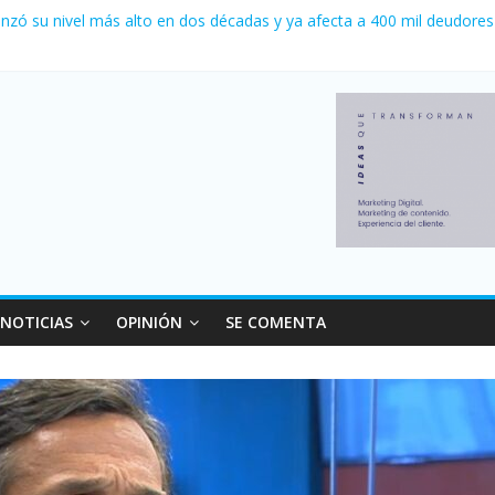
a 0 al River de Coudet en el Monumental
nzó su nivel más alto en dos décadas y ya afecta a 400 mil deudores
Milei cerraron 41.000 kioscos: el sector denuncia crisis como en 20
ierno con más movimiento y consumo turístico: 4,6 millones de perso
 venta de autos usados en julio: bajó un 12,6% interanual
NOTICIAS
OPINIÓN
SE COMENTA