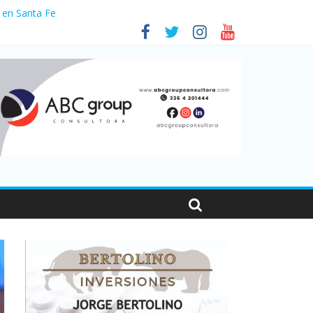
 en Santa Fe
01
nas viajaron por el país, un 5,9% más que en 2025