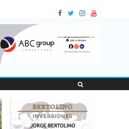
en Santa Fe
as viajaron por el país, un 5,9% más que en 2025