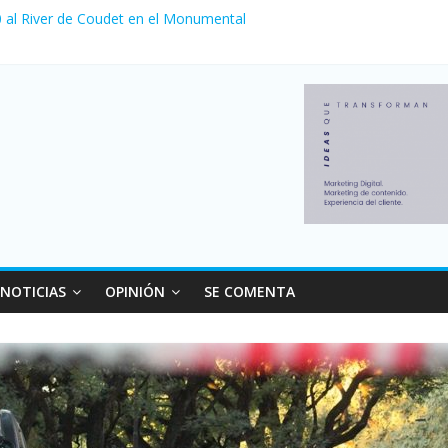
 0 al River de Coudet en el Monumental
zó su nivel más alto en dos décadas y ya afecta a 400 mil deudores 
ilei cerraron 41.000 kioscos: el sector denuncia crisis como en 2001
erno con más movimiento y consumo turístico: 4,6 millones de person
venta de autos usados en julio: bajó un 12,6% interanual
NOTICIAS
OPINIÓN
SE COMENTA