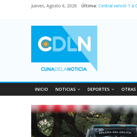
Jueves, Agosto 6, 2026
Última:
Central venció 1 a
La morosidad alcan
Desde que asumió M
Vacaciones de invi
Fuerte caída de la 
INICIO
NOTICIAS
DEPORTES
OTRAS 