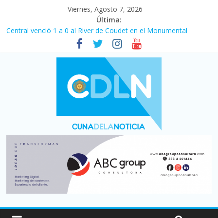
Viernes, Agosto 7, 2026
Última:
Fuerte caída de la venta de autos usados en julio: bajó un 12,6%
interanual
Central venció 1 a 0 al River de Coudet en el Monumental
La morosidad alcanzó su nivel más alto en dos décadas y ya
afecta a 400 mil deudores en Santa Fe
Desde que asumió Milei cerraron 41.000 kioscos: el sector
denuncia crisis como en 2001
Vacaciones de invierno con más movimiento y consumo
turístico: 4,6 millones de personas viajaron por el país, un 5,9%
más que en 2025