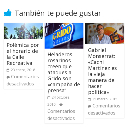
También te puede gustar
Polémica por
Gabriel
el horario de
Heladeros
Monserrat:
la Calle
rosarinos
«Cachi
Recreativa
creen que
Martínez es
23 enero, 2018
ataques a
la vieja
Comentarios
Grido son
manera de
desactivados
«campaña de
hacer
prensa”
política»
24 octubre,
25 marzo, 2015
2010
Comentarios
Comentarios
desactivados
desactivados