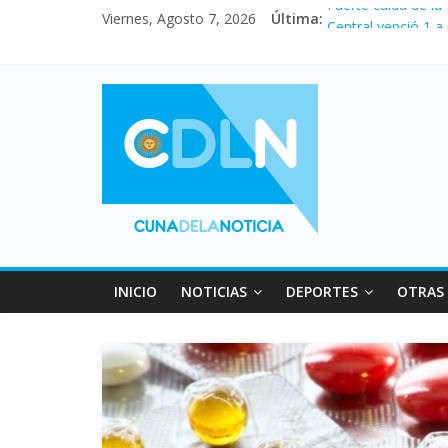
Viernes, Agosto 7, 2026
Última:
Fuerte caída de la
Central venció 1 a
La morosidad alca
Desde que asumió M
Vacaciones de invi
INICIO
NOTICIAS
DEPORTES
OTRAS 