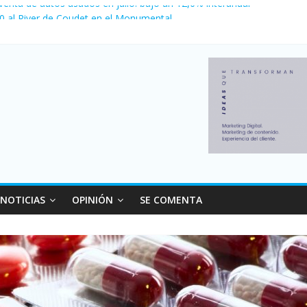
 venta de autos usados en julio: bajó un 12,6% interanual
 0 al River de Coudet en el Monumental
nzó su nivel más alto en dos décadas y ya afecta a 400 mil deudores
ilei cerraron 41.000 kioscos: el sector denuncia crisis como en 200
erno con más movimiento y consumo turístico: 4,6 millones de perso
NOTICIAS
OPINIÓN
SE COMENTA