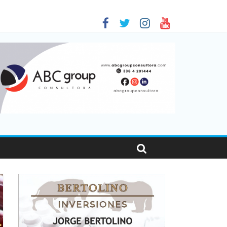
 en Santa Fe
1
nas viajaron por el país, un 5,9% más que en 2025