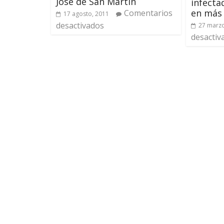
José de San Martín
infecta
en más
Comentarios
17 agosto, 2011
desactivados
27 marzo
desactiv