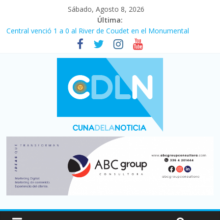
Sábado, Agosto 8, 2026
Última:
Fuerte caída de la venta de autos usados en julio: bajó un 12,6%
interanual
Central venció 1 a 0 al River de Coudet en el Monumental
La morosidad alcanzó su nivel más alto en dos décadas y ya
afecta a 400 mil deudores en Santa Fe
Desde que asumió Milei cerraron 41.000 kioscos: el sector
denuncia crisis como en 2001
Vacaciones de invierno con más movimiento y consumo
turístico: 4,6 millones de personas viajaron por el país, un 5,9%
más que en 2025