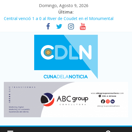
Domingo, Agosto 9, 2026
Última:
Central venció 1 a 0 al River de Coudet en el Monumental
La morosidad alcanzó su nivel más alto en dos décadas y ya
afecta a 400 mil deudores en Santa Fe
Desde que asumió Milei cerraron 41.000 kioscos: el sector
denuncia crisis como en 2001
Vacaciones de invierno con más movimiento y consumo
turístico: 4,6 millones de personas viajaron por el país, un 5,9%
más que en 2025
Fuerte caída de la venta de autos usados en julio: bajó un 12,6%
interanual