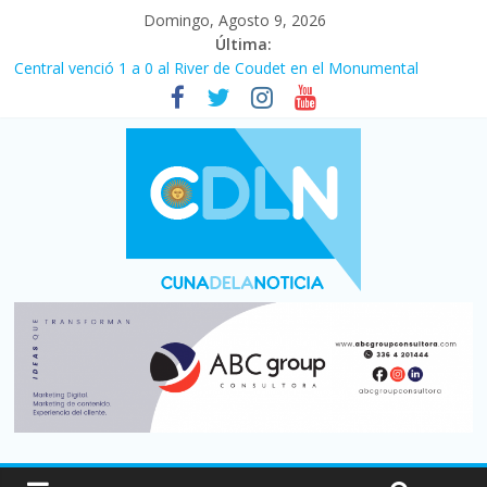
Domingo, Agosto 9, 2026
Última:
Central venció 1 a 0 al River de Coudet en el Monumental
La morosidad alcanzó su nivel más alto en dos décadas y ya
afecta a 400 mil deudores en Santa Fe
Desde que asumió Milei cerraron 41.000 kioscos: el sector
denuncia crisis como en 2001
Vacaciones de invierno con más movimiento y consumo
turístico: 4,6 millones de personas viajaron por el país, un 5,9%
más que en 2025
Fuerte caída de la venta de autos usados en julio: bajó un 12,6%
interanual