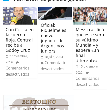
Oficial:
Con Cocca en
Messi ratificó
Riquelme es
la cuerda
que este será
nuevo
floja, Central
su «último
jugador de
recibe a
Mundial» y
Argentinos
Godoy Cruz
espera «un
Juniors
final
2 noviembre,
18 julio, 2014
diferente»
Comentarios
2019
15 diciembre,
Comentarios
desactivados
2022
desactivados
Comentarios
desactivados