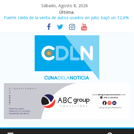
Sábado, Agosto 8, 2026
Última:
Fuerte caída de la venta de autos usados en julio: bajó un 12,6%
interanual
Central venció 1 a 0 al River de Coudet en el Monumental
La morosidad alcanzó su nivel más alto en dos décadas y ya
afecta a 400 mil deudores en Santa Fe
Desde que asumió Milei cerraron 41.000 kioscos: el sector
denuncia crisis como en 2001
Vacaciones de invierno con más movimiento y consumo
turístico: 4,6 millones de personas viajaron por el país, un 5,9%
más que en 2025