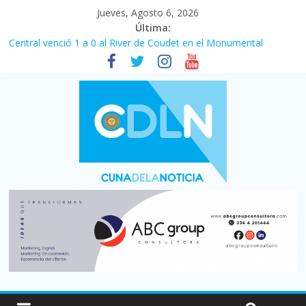
Jueves, Agosto 6, 2026
Última:
Central venció 1 a 0 al River de Coudet en el Monumental
Pullaro mejora sus relaciones con el Gobierno nacional
En un partidazo, Newell’s empató 2 a 2 con Boca en el Coloso
del Parque
Vacaciones de invierno con más movimiento y consumo
turístico: 4,6 millones de personas viajaron por el país, un 5,9%
más que en 2025
Fuerte caída de la venta de autos usados en julio: bajó un 12,6%
interanual