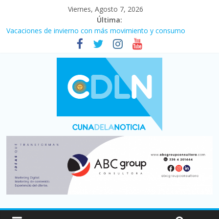
Viernes, Agosto 7, 2026
Última:
Vacaciones de invierno con más movimiento y consumo
turístico: 4,6 millones de personas viajaron por el país, un 5,9%
más que en 2025
Fuerte caída de la venta de autos usados en julio: bajó un 12,6%
interanual
Central venció 1 a 0 al River de Coudet en el Monumental
La morosidad alcanzó su nivel más alto en dos décadas y ya
afecta a 400 mil deudores en Santa Fe
Desde que asumió Milei cerraron 41.000 kioscos: el sector
denuncia crisis como en 2001