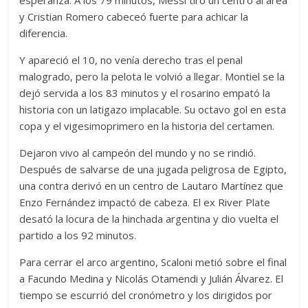
esperanza. A los 79 minutos, Messi tiró un centro al área
y Cristian Romero cabeceó fuerte para achicar la
diferencia.
Y apareció el 10, no venía derecho tras el penal
malogrado, pero la pelota le volvió a llegar. Montiel se la
dejó servida a los 83 minutos y el rosarino empató la
historia con un latigazo implacable. Su octavo gol en esta
copa y el vigesimoprimero en la historia del certamen.
Dejaron vivo al campeón del mundo y no se rindió.
Después de salvarse de una jugada peligrosa de Egipto,
una contra derivó en un centro de Lautaro Martínez que
Enzo Fernández impactó de cabeza. El ex River Plate
desató la locura de la hinchada argentina y dio vuelta el
partido a los 92 minutos.
Para cerrar el arco argentino, Scaloni metió sobre el final
a Facundo Medina y Nicolás Otamendi y Julián Álvarez. El
tiempo se escurrió del cronómetro y los dirigidos por