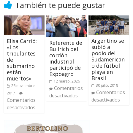
También te puede gustar
Argentino se
Elisa Carrió:
Referente de
subió al
«Los
Bullrich del
podio del
tripulantes
cordón
Sudamerican
del
industrial
o de fútbol
submarino
participó de
playa en
están
Expoagro
Brasil
muertos»
12 marzo, 2026
30 julio, 2018
26 noviembre,
Comentarios
Comentarios
2017
desactivados
desactivados
Comentarios
desactivados