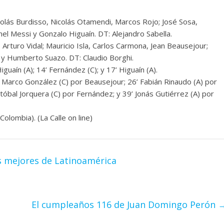
olás Burdisso, Nicolás Otamendi, Marcos Rojo; José Sosa,
el Messi y Gonzalo Higuaín. DT: Alejandro Sabella.
Arturo Vidal; Mauricio Isla, Carlos Carmona, Jean Beausejour;
la y Humberto Suazo. DT: Claudio Borghi.
Higuaín (A); 14’ Fernández (C); y 17’ Higuaín (A).
 y Marco González (C) por Beausejour; 26’ Fabián Rinaudo (A) por
stóbal Jorquera (C) por Fernández; y 39’ Jonás Gutiérrez (A) por
olombia). (La Calle on line)
s mejores de Latinoamérica
El cumpleaños 116 de Juan Domingo Perón