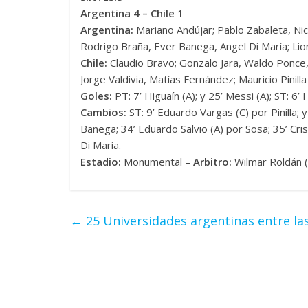
Argentina 4 – Chile 1
Argentina:
Mariano Andújar; Pablo Zabaleta, Nic
Rodrigo Braña, Ever Banega, Angel Di María; Lion
Chile:
Claudio Bravo; Gonzalo Jara, Waldo Ponce, 
Jorge Valdivia, Matías Fernández; Mauricio Pinil
Goles:
PT: 7’ Higuaín (A); y 25’ Messi (A); ST: 6’ 
Cambios:
ST: 9’ Eduardo Vargas (C) por Pinilla;
Banega; 34’ Eduardo Salvio (A) por Sosa; 35’ Cri
Di María.
Estadio:
Monumental –
Arbitro:
Wilmar Roldán (C
←
25 Universidades argentinas entre la