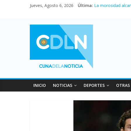
Central venció 1 a
Jueves, Agosto 6, 2026
Última:
La morosidad alcan
Desde que asumió M
Vacaciones de invi
Fuerte caída de la 
INICIO
NOTICIAS
DEPORTES
OTRAS 