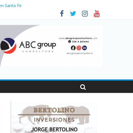
en Santa Fe
as viajaron por el país, un 5,9% más que en 2025