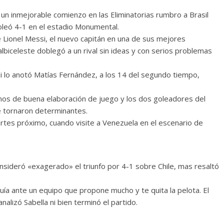
 un inmejorable comienzo en las Eliminatorias rumbro a Brasil
goleó 4-1 en el estadio Monumental.
e Lionel Messi, el nuevo capitán en una de sus mejores
lbiceleste doblegó a un rival sin ideas y con serios problemas
i lo anotó Matías Fernández, a los 14 del segundo tiempo,
amos de buena elaboración de juego y los dos goleadores del
e tornaron determinantes.
artes próximo, cuando visite a Venezuela en el escenario de
onsideró «exagerado» el triunfo por 4-1 sobre Chile, mas resaltó
uía ante un equipo que propone mucho y te quita la pelota. El
lizó Sabella ni bien terminó el partido.