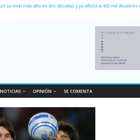
 0 al River de Coudet en el Monumental
zó su nivel más alto en dos décadas y ya afecta a 400 mil deudores 
ilei cerraron 41.000 kioscos: el sector denuncia crisis como en 2001
erno con más movimiento y consumo turístico: 4,6 millones de person
venta de autos usados en julio: bajó un 12,6% interanual
NOTICIAS
OPINIÓN
SE COMENTA