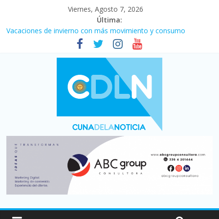
Viernes, Agosto 7, 2026
Última:
Vacaciones de invierno con más movimiento y consumo
turístico: 4,6 millones de personas viajaron por el país, un 5,9%
más que en 2025
Fuerte caída de la venta de autos usados en julio: bajó un 12,6%
interanual
Central venció 1 a 0 al River de Coudet en el Monumental
La morosidad alcanzó su nivel más alto en dos décadas y ya
afecta a 400 mil deudores en Santa Fe
Desde que asumió Milei cerraron 41.000 kioscos: el sector
denuncia crisis como en 2001