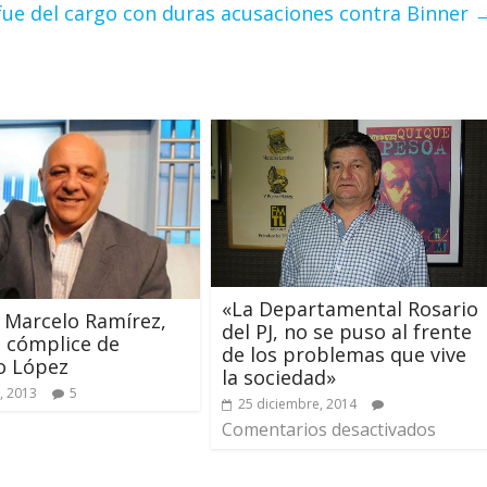
fue del cargo con duras acusaciones contra Binner
«La Departamental Rosario
ó Marcelo Ramírez,
del PJ, no se puso al frente
 cómplice de
de los problemas que vive
o López
la sociedad»
, 2013
5
25 diciembre, 2014
Comentarios desactivados