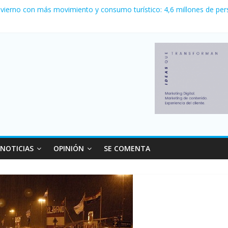
nvierno con más movimiento y consumo turístico: 4,6 millones de per
o logró un récord histórico de exportaciones en el primer semestre d
nal: Falleció Jorge Messi, el papá de Leo
canzó su nivel más alto en dos décadas y ya afecta a 400 mil deudor
 Milei cerraron 41.000 kioscos: el sector denuncia crisis como en 2
NOTICIAS
OPINIÓN
SE COMENTA