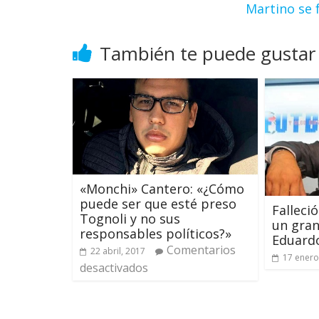
Martino se 
También te puede gustar
«Monchi» Cantero: «¿Cómo
puede ser que esté preso
Falleci
Tognoli y no sus
un gran
responsables políticos?»
Eduard
Comentarios
22 abril, 2017
17 enero
desactivados