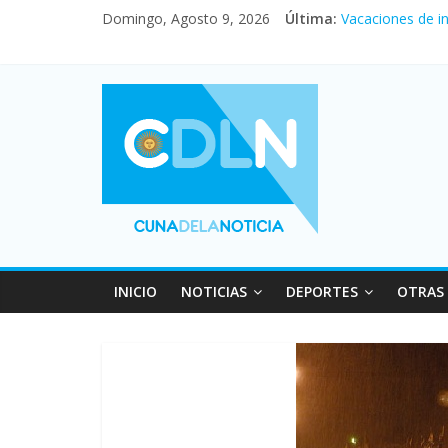
Domingo, Agosto 9, 2026
Última:
Vacaciones de i
El agro argentin
Duelo internacio
La morosidad al
Desde que asumió
INICIO
NOTICIAS
DEPORTES
OTRAS 