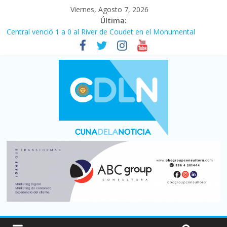
Viernes, Agosto 7, 2026
Última:
Central venció 1 a 0 al River de Coudet en el Monumental
La morosidad alcanzó su nivel más alto en dos décadas y ya
afecta a 400 mil deudores en Santa Fe
Desde que asumió Milei cerraron 41.000 kioscos: el sector
denuncia crisis como en 2001
Vacaciones de invierno con más movimiento y consumo
turístico: 4,6 millones de personas viajaron por el país, un 5,9%
más que en 2025
Fuerte caída de la venta de autos usados en julio: bajó un 12,6%
interanual