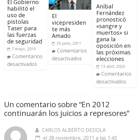
El Gobierno
Aníbal
habilitó el
Fernández
uso de
El
pronosticó
pistolas
vicepresiden
«sangre y
Taser para
te más
muertos» si
las fuerzas
Amado
gana la
de seguridad
25 junio, 2011
oposición en
7 mayo, 2019
Comentarios
las próximas
Comentarios
desactivados
elecciones
desactivados
13 abril, 2023
Comentarios
desactivados
Un comentario sobre “
En 2012
continuarán los juicios a represores
”
CARLOS ALBERTO DEDOLA
el 28 noviembre, 2011 a las 1:43