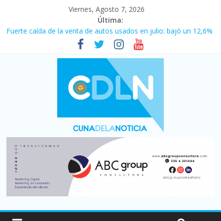
Viernes, Agosto 7, 2026
Última:
Fuerte caída de la venta de autos usados en julio: bajó un 12,6%
interanual
Central venció 1 a 0 al River de Coudet en el Monumental
La morosidad alcanzó su nivel más alto en dos décadas y ya
afecta a 400 mil deudores en Santa Fe
Desde que asumió Milei cerraron 41.000 kioscos: el sector
denuncia crisis como en 2001
Vacaciones de invierno con más movimiento y consumo
turístico: 4,6 millones de personas viajaron por el país, un 5,9%
más que en 2025